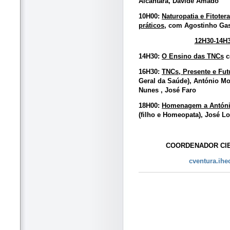
Alcântara, Davide Amado
10H00:
Naturopatia e Fitote
práticos
, com Agostinho Gas
12H30-14H3
14H30:
O Ensino das TNCs
c
16H30:
TNCs, Presente e Fut
Geral da Saúde), António Mor
Nunes , José Faro
18H00:
Homenagem a Antóni
(filho e Homeopata), José L
COORDENADOR CIEN
cventura.ih